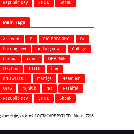
Republic Day
SHOK
Shouk
Main Tags
Accident
B
BIG BREAKING
Br
breking new
breking news
College
Corona
crime
DHARMIK
Election
HELTH
ime
KNOWLEDGE
marrige
Neemuch
OMG
rajnitik
ras
Rashifal
Republic Day
SHOK
Shouk
नाने हेतु संपर्क करे COCTACARE.PVT.LTD- Mob - 7748823733 Email - office.