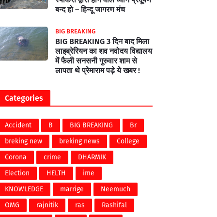
बन्द हो – हिन्दू जागरण मंच
BIG BREAKING
BIG BREAKING 3 दिन बाद मिला
लाइब्रेरियन का शव नवोदय विद्यालय
में फैली सनसनी गुरुवार शाम से
लापता थे प्रेमाराम पड़े ये खबर !
Categories
Accident
B
BIG BREAKING
Br
breking new
breking news
College
Corona
crime
DHARMIK
Election
HELTH
ime
KNOWLEDGE
marrige
Neemuch
OMG
rajnitik
ras
Rashifal