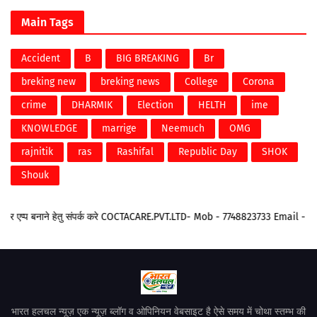
Main Tags
Accident
B
BIG BREAKING
Br
breking new
breking news
College
Corona
crime
DHARMIK
Election
HELTH
ime
KNOWLEDGE
marrige
Neemuch
OMG
rajnitik
ras
Rashifal
Republic Day
SHOK
Shouk
एप्प बनाने हेतु संपर्क करे COCTACARE.PVT.LTD- Mob - 7748823733 Email - of
भारत हलचल न्यूज़ एक न्यूज़ ब्लॉग व ओपिनियन वेबसाइट है ऐसे समय में चोथा स्तम्भ की