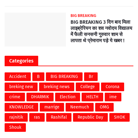
BIG BREAKING
BIG BREAKING 3 दिन बाद मिला
लाइब्रेरियन का शव नवोदय विद्यालय
में फैली सनसनी गुरुवार शाम से
लापता थे प्रेमाराम पड़े ये खबर !
Categories
Accident
B
BIG BREAKING
Br
breking new
breking news
College
Corona
crime
DHARMIK
Election
HELTH
ime
KNOWLEDGE
marrige
Neemuch
OMG
rajnitik
ras
Rashifal
Republic Day
SHOK
Shouk