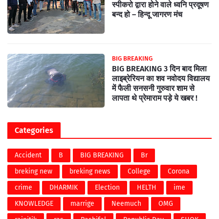
स्पीकरो द्वारा होने वाले ध्वनि प्रदूषण
बन्द हो – हिन्दू जागरण मंच
BIG BREAKING
BIG BREAKING 3 दिन बाद मिला
लाइब्रेरियन का शव नवोदय विद्यालय
में फैली सनसनी गुरुवार शाम से
लापता थे प्रेमाराम पड़े ये खबर !
Categories
Accident
B
BIG BREAKING
Br
breking new
breking news
College
Corona
crime
DHARMIK
Election
HELTH
ime
KNOWLEDGE
marrige
Neemuch
OMG