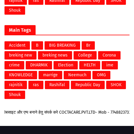
rajnitik
ras
Rashifal
Republic Day
SHOK
Shouk
Main Tags
Accident
B
BIG BREAKING
Br
breking new
breking news
College
Corona
crime
DHARMIK
Election
HELTH
ime
KNOWLEDGE
marrige
Neemuch
OMG
rajnitik
ras
Rashifal
Republic Day
SHOK
Shouk
इट और एप्प बनाने हेतु संपर्क करे COCTACARE.PVT.LTD- Mob - 7748823733 Emai