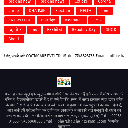
breking new
breking news
College
Corona
crime
DHARMIK
Election
HELTH
ime
KNOWLEDGE
marrige
Neemuch
OMG
rajnitik
ras
Rashifal
Republic Day
SHOK
Shouk
संपर्क करे COCTACARE.PVT.LTD- Mob - 7748823733 Email - office.harishmeen
भारत हलचल न्यूज़ एक न्यूज़ ब्लॉग व ओपिनियन वेबसाइट है ऐसे समय में चोथा स्तम्भ की
गरिमा व विश्वसनीयता खतरे में है तो ऐसे विपरीत समय में भारत हलचल न्यूज़ खबर पंक्ति
के अंत में खड़े व्यक्ति की आवाज को सरकार व हुक्मरानों तक पहुचाने का वचन देता है,
आप सभी हमें प्रोत्साहित करे ताकि हम लोकतंत्र में आपकी बात मजबूती से रखने का
प्रयास कर सके | नागोरिया मार्ग लाल बाग़ रोड ,रामपुरा (मध्य प्रदेश) Call - 99938
91555- 9406868666 Email - bharahalchaln@gmail.com *कमलेश
मालवीय*