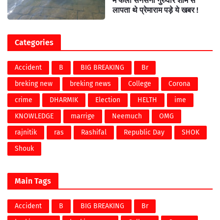
में फैली सनसनी गुरुवार शाम से
लापता थे प्रेमाराम पड़े ये खबर !
Categories
Accident
B
BIG BREAKING
Br
breking new
breking news
College
Corona
crime
DHARMIK
Election
HELTH
ime
KNOWLEDGE
marrige
Neemuch
OMG
rajnitik
ras
Rashifal
Republic Day
SHOK
Shouk
Main Tags
Accident
B
BIG BREAKING
Br