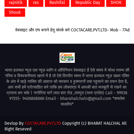
rajnitik
ras
Rashifal
Republic Day
SHOK
Shouk
वेबसाइट और एप्प बनाने हेतु संपर्क करे COCTACARE.PVT.LTD- Mob - 77488
भारत हलचल न्यूज़ एक न्यूज़ ब्लॉग व ओपिनियन वेबसाइट है ऐसे समय में चोथा स्तम्भ की
गरिमा व विश्वसनीयता खतरे में है तो ऐसे विपरीत समय में भारत हलचल न्यूज़ खबर पंक्ति
के अंत में खड़े व्यक्ति की आवाज को सरकार व हुक्मरानों तक पहुचाने का वचन देता है,
आप सभी हमें प्रोत्साहित करे ताकि हम लोकतंत्र में आपकी बात मजबूती से रखने का
प्रयास कर सके | नागोरिया मार्ग लाल बाग़ रोड ,रामपुरा (मध्य प्रदेश) Call - 99938
91555- 9406868666 Email - bharahalchaln@gmail.com *कमलेश
मालवीय*
Devlop By
COCTACARE.PVT.LTD
Copyright (c) BHARAT HALCHAL All
Right Reseved