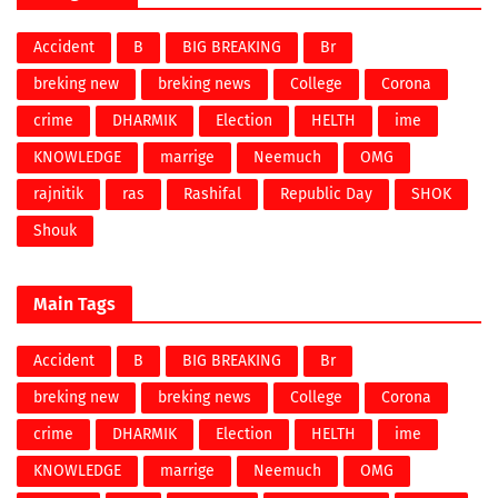
Accident
B
BIG BREAKING
Br
breking new
breking news
College
Corona
crime
DHARMIK
Election
HELTH
ime
KNOWLEDGE
marrige
Neemuch
OMG
rajnitik
ras
Rashifal
Republic Day
SHOK
Shouk
Main Tags
Accident
B
BIG BREAKING
Br
breking new
breking news
College
Corona
crime
DHARMIK
Election
HELTH
ime
KNOWLEDGE
marrige
Neemuch
OMG